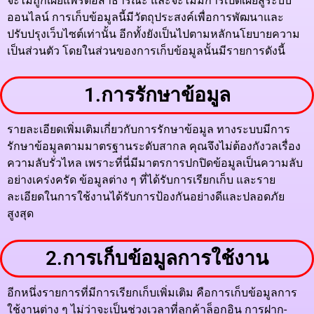
จะไม่ถูกเผยแพร่ต่อสาธารณะ และจะไม่มีการเปิดเผยสู่ระบบ
ออนไลน์ การเก็บข้อมูลนี้มีวัตถุประสงค์เพื่อการพัฒนาและ
ปรับปรุงเว็บไซต์เท่านั้น อีกทั้งยังเป็นไปตามหลักนโยบายความ
เป็นส่วนตัว โดยในส่วนของการเก็บข้อมูลนั้นมีรายการดังนี้
1.การรักษาข้อมูล
รายละเอียดเพิ่มเติมเกี่ยวกับการรักษาข้อมูล ทางระบบมีการ
รักษาข้อมูลตามมาตรฐานระดับสากล คุณจึงไม่ต้องกังวลเรื่อง
ความลับรั่วไหล เพราะที่นี่มีมาตรการปกปิดข้อมูลเป็นความลับ
อย่างเคร่งครัด ข้อมูลต่าง ๆ ที่ได้รับการเรียกเก็บ และราย
ละเอียดในการใช้งานได้รับการป้องกันอย่างดีและปลอดภัย
สูงสุด
2.การเก็บข้อมูลการใช้งาน
อีกหนึ่งรายการที่มีการเรียกเก็บเพิ่มเติม คือการเก็บข้อมูลการ
ใช้งานต่าง ๆ ไม่ว่าจะเป็นช่วงเวลาที่ลูกค้าล็อกอิน การฝาก-